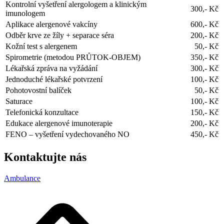
Kontrolní vyšetření alergologem a klinickým
300,- Kč
imunologem
Aplikace alergenové vakcíny
600,- Kč
Odběr krve ze žíly + separace séra
200,- Kč
Kožní test s alergenem
50,- Kč
Spirometrie (metodou PRŮTOK-OBJEM)
350,- Kč
Lékařská zpráva na vyžádání
300,- Kč
Jednoduché lékařské potvrzení
100,- Kč
Pohotovostní balíček
50,- Kč
Saturace
100,- Kč
Telefonická konzultace
150,- Kč
Edukace alergenové imunoterapie
200,- Kč
FENO – vyšetření vydechovaného NO
450,- Kč
Kontaktujte
nás
Ambulance