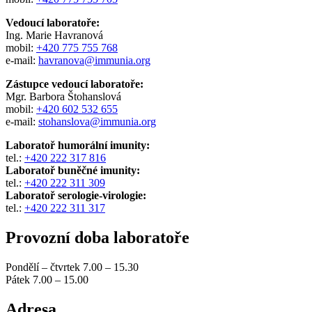
Vedoucí laboratoře:
Ing. Marie Havranová
mobil:
+420 775 755 768
e-mail:
havranova@immunia.org
Zástupce vedoucí laboratoře:
Mgr. Barbora Štohanslová
mobil:
+420 602 532 655
e-mail:
stohanslova@immunia.org
Laboratoř humorální imunity:
tel.:
+420 222 317 816
Laboratoř buněčné imunity:
tel.:
+420 222 311 309
Laboratoř serologie-virologie:
tel.:
+420 222 311 317
Provozní doba laboratoře
Pondělí – čtvrtek 7.00 – 15.30
Pátek 7.00 – 15.00
Adresa