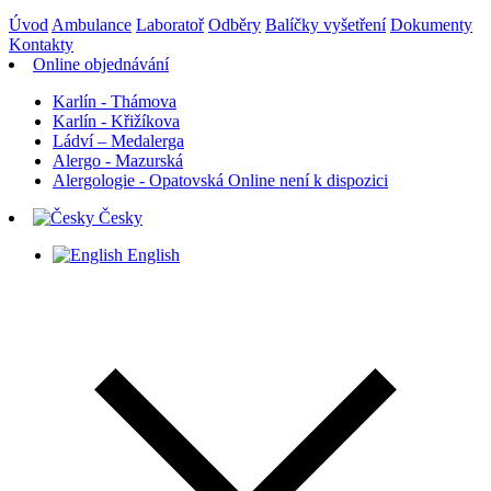
Úvod
Ambulance
Laboratoř
Odběry
Balíčky vyšetření
Dokumenty
Kontakty
Online objednávání
Karlín - Thámova
Karlín - Křižíkova
Ládví – Medalerga
Alergo - Mazurská
Alergologie - Opatovská
Online není k dispozici
Česky
English