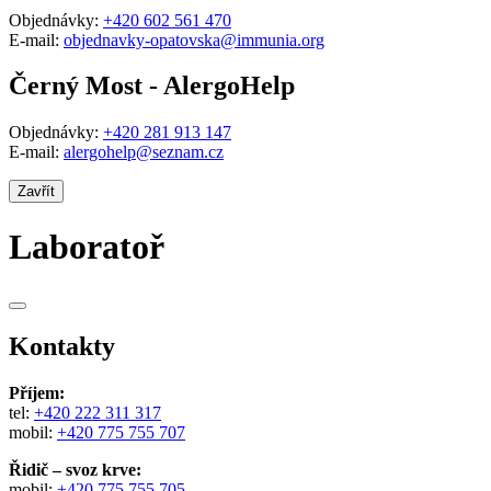
Objednávky:
+420 602 561 470
E-mail:
objednavky-opatovska@immunia.org
Černý Most - AlergoHelp
Objednávky:
+420 281 913 147
E-mail:
alergohelp@seznam.cz
Zavřít
Laboratoř
Kontakty
Příjem:
tel:
+420 222 311 317
mobil:
+420 775 755 707
Řidič – svoz krve:
mobil:
+420 775 755 705