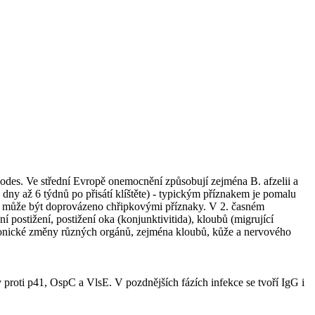
xodes. Ve střední Evropě onemocnění způsobují zejména B. afzelii a
 3 dny až 6 týdnů po přisátí klíštěte) - typickým příznakem je pomalu
ádium může být doprovázeno chřipkovými příznaky. V 2. časném
 postižení, postižení oka (konjunktivitida), kloubů (migrující
 chronické změny různých orgánů, zejména kloubů, kůže a nervového
 proti p41, OspC a VlsE. V pozdnějších fázích infekce se tvoří IgG i