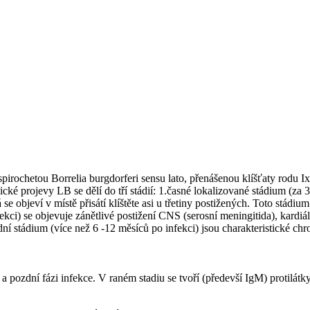
irochetou Borrelia burgdorferi sensu lato, přenášenou klíšťaty rodu I
inické projevy LB se dělí do tří stádií: 1.časné lokalizované stádium (za
á se objeví v místě přisátí klíštěte asi u třetiny postižených. Toto st
ci) se objevuje zánětlivé postižení CNS (serosní meningitida), kardiální
ozdní stádium (více než 6 -12 měsíců po infekci) jsou charakteristické
pozdní fázi infekce. V raném stadiu se tvoří (předevší IgM) protilátky