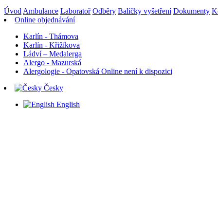
Úvod
Ambulance
Laboratoř
Odběry
Balíčky vyšetření
Dokumenty
K
Online objednávání
Karlín - Thámova
Karlín - Křižíkova
Ládví – Medalerga
Alergo - Mazurská
Alergologie - Opatovská
Online není k dispozici
Česky
English