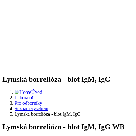
Lymská borrelióza - blot IgM, IgG
Úvod
Laboratoř
Pro odborníky
Seznam vyšetření
Lymská borrelióza - blot IgM, IgG
Lymská borrelióza - blot IgM, IgG
WB