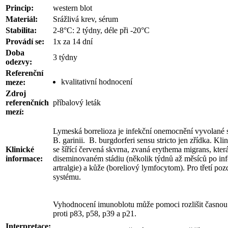
Princip:
western blot
Materiál:
Srážlivá krev, sérum
Stabilita:
2-8°C: 2 týdny, déle při -20°C
Provádí se:
1x za 14 dní
Doba
3 týdny
odezvy:
Referenční
kvalitativní hodnocení
meze:
Zdroj
referenčních
příbalový leták
mezí:
Lymeská borrelioza je infekční onemocnění vyvolané sp
B. garinii. B. burgdorferi sensu stricto jen zřídka. Kl
Klinické
se šířící červená skvrna, zvaná erythema migrans, kter
informace:
diseminovaném stádiu (několik týdnů až měsíců po infek
artralgie) a kůže (boreliový lymfocytom). Pro třetí p
systému.
Vyhodnocení imunoblotu může pomoci rozlišit časnou a 
proti p83, p58, p39 a p21.
Interpretace: